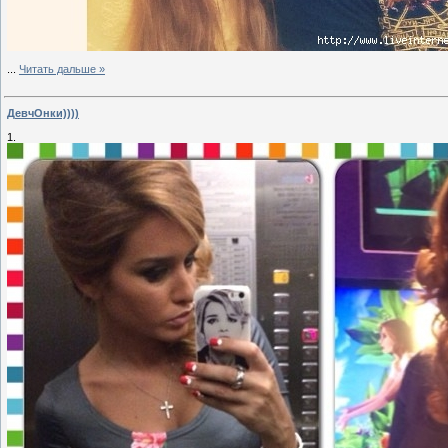
...
Читать дальше »
ДевчОнки))))
1.