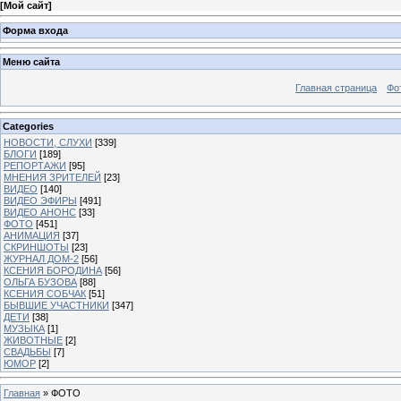
[
Мой сайт
]
Форма входа
Меню сайта
Главная страница
Фо
Categories
НОВОСТИ, СЛУХИ
[339]
БЛОГИ
[189]
РЕПОРТАЖИ
[95]
МНЕНИЯ ЗРИТЕЛЕЙ
[23]
ВИДЕО
[140]
ВИДЕО ЭФИРЫ
[491]
ВИДЕО АНОНС
[33]
ФОТО
[451]
АНИМАЦИЯ
[37]
СКРИНШОТЫ
[23]
ЖУРНАЛ ДОМ-2
[56]
КСЕНИЯ БОРОДИНА
[56]
ОЛЬГА БУЗОВА
[88]
КСЕНИЯ СОБЧАК
[51]
БЫВШИЕ УЧАСТНИКИ
[347]
ДЕТИ
[38]
МУЗЫКА
[1]
ЖИВОТНЫЕ
[2]
СВАДЬБЫ
[7]
ЮМОР
[2]
Главная
»
ФОТО