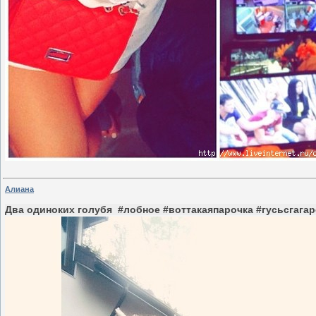
Алиана
Два одиноких голубя #лобное #воттакаяпарочка #гусьсгага