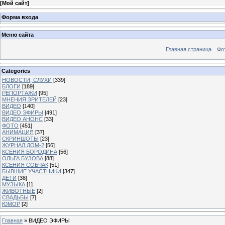
[
Мой сайт
]
Форма входа
Меню сайта
Главная страница
Фо
Categories
НОВОСТИ, СЛУХИ
[339]
БЛОГИ
[189]
РЕПОРТАЖИ
[95]
МНЕНИЯ ЗРИТЕЛЕЙ
[23]
ВИДЕО
[140]
ВИДЕО ЭФИРЫ
[491]
ВИДЕО АНОНС
[33]
ФОТО
[451]
АНИМАЦИЯ
[37]
СКРИНШОТЫ
[23]
ЖУРНАЛ ДОМ-2
[56]
КСЕНИЯ БОРОДИНА
[56]
ОЛЬГА БУЗОВА
[88]
КСЕНИЯ СОБЧАК
[51]
БЫВШИЕ УЧАСТНИКИ
[347]
ДЕТИ
[38]
МУЗЫКА
[1]
ЖИВОТНЫЕ
[2]
СВАДЬБЫ
[7]
ЮМОР
[2]
Главная
»
ВИДЕО ЭФИРЫ