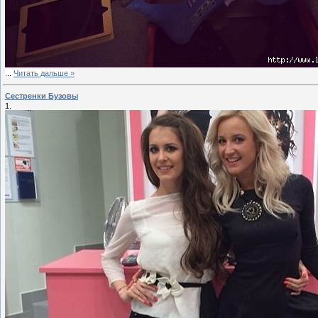
...
Читать дальше »
Сестренки Бузовы
1.