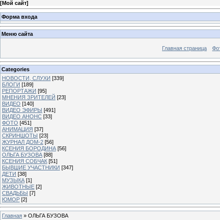
[
Мой сайт
]
Форма входа
Меню сайта
Главная страница
Фо
Categories
НОВОСТИ, СЛУХИ
[339]
БЛОГИ
[189]
РЕПОРТАЖИ
[95]
МНЕНИЯ ЗРИТЕЛЕЙ
[23]
ВИДЕО
[140]
ВИДЕО ЭФИРЫ
[491]
ВИДЕО АНОНС
[33]
ФОТО
[451]
АНИМАЦИЯ
[37]
СКРИНШОТЫ
[23]
ЖУРНАЛ ДОМ-2
[56]
КСЕНИЯ БОРОДИНА
[56]
ОЛЬГА БУЗОВА
[88]
КСЕНИЯ СОБЧАК
[51]
БЫВШИЕ УЧАСТНИКИ
[347]
ДЕТИ
[38]
МУЗЫКА
[1]
ЖИВОТНЫЕ
[2]
СВАДЬБЫ
[7]
ЮМОР
[2]
Главная
»
ОЛЬГА БУЗОВА