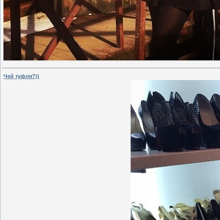
Чей туфля?))