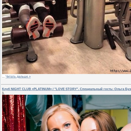
...
Читать дальше »
Клуб NIGHT CLUB «PLATINUM» / "LOVE STORY". Специальный гость: Ольга Бу
1.