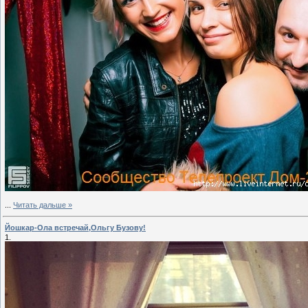
...
Читать дальше »
Йошкар-Ола встречай,Ольгу Бузову!
1.