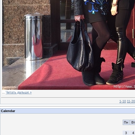
...
Читать дальше »
1-10
11-20
Calendar
Пн
Вт
3
4