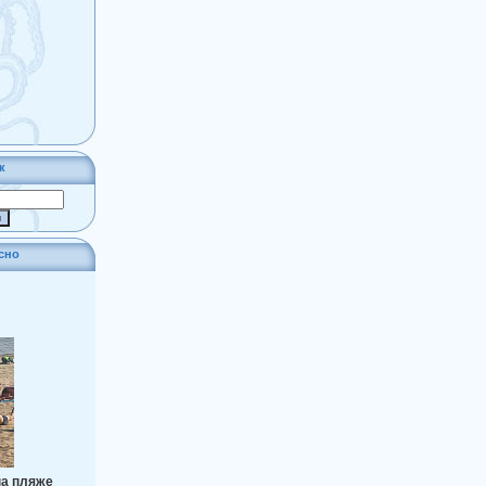
к
сно
на пляже