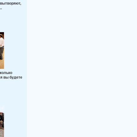
 вытворяют,
..
колько
ся вы будете