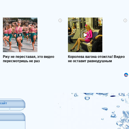
i
i
Ржу не переставая, это видео
Королева вагона отожгла! Видео
пересмотришь не раз
не оставит равнодушным
сайт