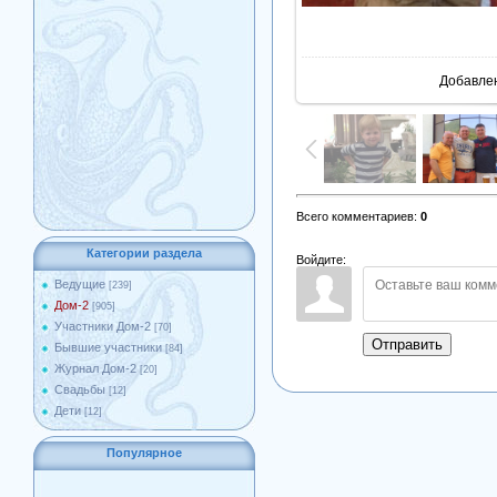
В реа
Добавле
Всего комментариев
:
0
Категории раздела
Войдите:
Ведущие
[239]
Дом-2
[905]
Участники Дом-2
[70]
Отправить
Бывшие участники
[84]
Журнал Дом-2
[20]
Свадьбы
[12]
Дети
[12]
Популярное