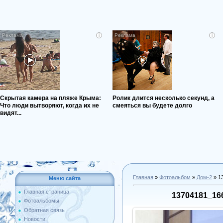
i
i
Скрытая камера на пляже Крыма:
Ролик длится несколько секунд, а
Что люди вытворяют, когда их не
смеяться вы будете долго
видят...
Главная
»
Фотоальбом
»
Дом-2
» 1
Меню сайта
Главная страница
13704181_16
Фотоальбомы
Обратная связь
Новости