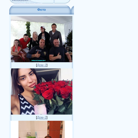
Фото
[
Дом-2
]
[
Дом-2
]