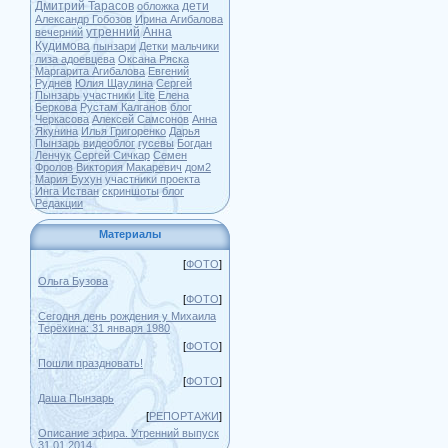
Дмитрий Тарасов
дети
обложка
Александр Гобозов
Ирина Агибалова
утренний
Анна
вечерний
Кудимова
пынзари
Детки
мальчики
лиза адоевцева
Оксана Ряска
Маргарита Агибалова
Евгений
Руднев
Юлия Щаулина
Сергей
Пынзарь
участники
Lite
Елена
Беркова
Рустам Калганов
блог
Черкасова
Алексей Самсонов
Анна
Якунина
Илья Григоренко
Дарья
Пынзарь
видеоблог
гусевы
Богдан
Ленчук
Сергей Сичкар
Семен
Фролов
Виктория Макаревич
дом2
Мария Бухун
участники проекта
Инга Истван
скриншоты
блог
Редакции
Материалы
[
ФОТО
]
Ольга Бузова
[
ФОТО
]
Сегодня день рождения у Михаила
Терёхина: 31 января 1980
[
ФОТО
]
Пошли праздновать!
[
ФОТО
]
Даша Пынзарь
[
РЕПОРТАЖИ
]
Описание эфира. Утренний выпуск
31.01.2014