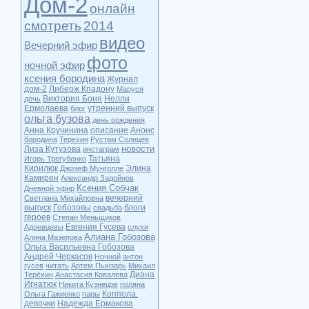
Дом-2
онлайн
смотреть
2014
видео
Вечерний эфир
фото
ночной эфир
ксения бородина
Журнал
дом-2
Либерж Кпадону
Маруся
Виктория Боня
Нелли
дочь
Ермолаева
утренний выпуск
блог
ольга бузова
день рождения
Анна Кручинина
описание
Анонс
бородина
Терехин
Рустам Солнцев
новости
Лиза Кутузова
инстаграм
Татьяна
Игорь Трегубенко
Кирилюк
Элина
Джозеф Мунголле
Камирен
Александр Задойнов
Ксения Собчак
Дневной эфир
вечерний
Светлана Михайловна
выпуск
Гобозовы
блоги
свадьба
героев
Степан Меньщиков
Евгения Гусева
Адоевцевы
слухи
Алиана Гобозова
Алина Мазепова
Ольга Васильевна Гобозова
Андрей Черкасов
Ночной
антон
гусев
читать
Артем Пынзарь
Михаил
Диана
Терёхин
Анастасия Ковалева
Игнатюк
Никита Кузнецов
поляна
Коппола.
Ольга Гажиенко
пары
девочки
Надежда Ермакова