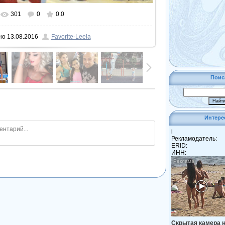
301
0
0.0
льном размере
1080x1080
/ 312.8Kb
но
13.08.2016
Favorite-Leela
Поис
Интере
i
Рекламодатель:
ERID:
ИНН:
Скрытая камера 