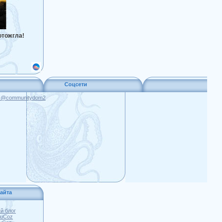
отожгла!
Соцсети
я @communitydom2
айта
й блог
 uCoz