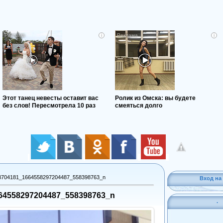
i
i
Этот танец невесты оставит вас
Ролик из Омска: вы будете
без слов! Пересмотрела 10 раз
смеяться долго
3704181_1664558297204487_558398763_n
Вход на 
64558297204487_558398763_n
.