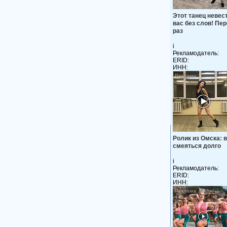
Этот танец невес
вас без слов! Пе
раз
i
Рекламодатель:
ERID:
ИНН:
Ролик из Омска: 
смеяться долго
i
Рекламодатель:
ERID:
ИНН: