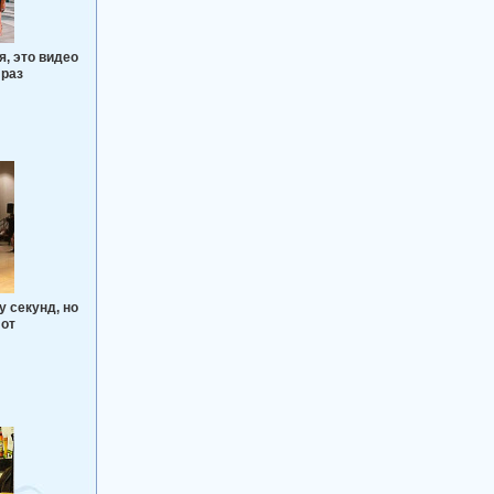
я, это видео
 раз
у секунд, но
 от