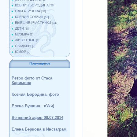
КСЕНИЯ БОРОДИНА
[56]
ОЛЬГА БУЗОВА
[88]
КСЕНИЯ СОБЧАК
[51]
БЫВШИЕ УЧАСТНИКИ
[347]
ДЕТИ
[38]
МУЗЫКА
[1]
ЖИВОТНЫЕ
[2]
СВАДЬБЫ
[7]
ЮМОР
[2]
Популярное
Ретро фото от Стаса
Каримова
Ксения Бородина. фото
Елена Бушина...лУки)
Вечерний эфир 09.07.2014
Елена Беркова в Инстаграм