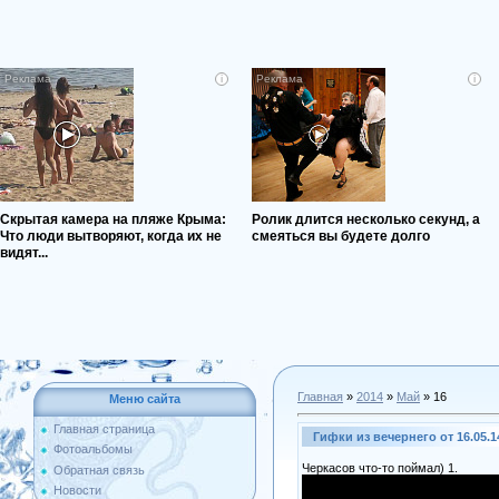
i
i
Скрытая камера на пляже Крыма:
Ролик длится несколько секунд, а
Что люди вытворяют, когда их не
смеяться вы будете долго
видят...
Главная
»
2014
»
Май
»
16
Меню сайта
Главная страница
Гифки из вечернего от 16.05.1
Фотоальбомы
Черкасов что-то поймал) 1.
Обратная связь
Новости