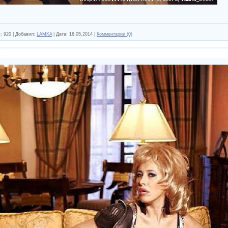
:
920
|
Добавил:
LAMKA
|
Дата:
16.05.2014
|
Комментарии (0)