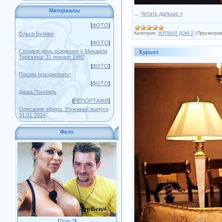
Материалы
...
Читать дальше »
[
ФОТО
]
Категория:
ЖУРНАЛ ДОМ-2
|
Просмотров
Ольга Бузова
[
ФОТО
]
Сегодня день рождения у Михаила
Курьез
Терёхина: 31 января 1980
[
ФОТО
]
Пошли праздновать!
[
ФОТО
]
Даша Пынзарь
[
РЕПОРТАЖИ
]
Описание эфира. Утренний выпуск
31.01.2014
Фото
[
Дом-2
]