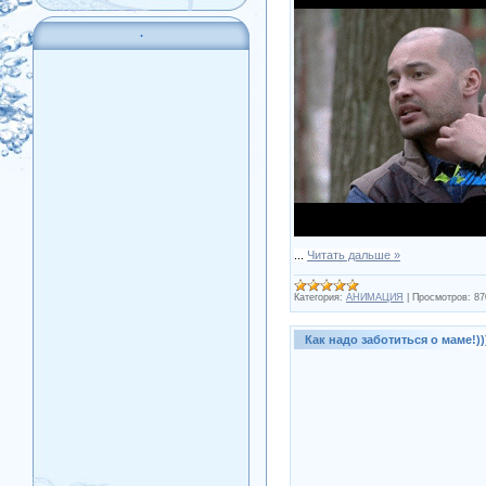
.
...
Читать дальше »
Категория:
АНИМАЦИЯ
|
Просмотров:
87
Как надо заботиться о маме!))