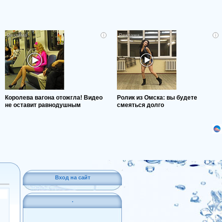
i
i
Королева вагона отожгла! Видео
Ролик из Омска: вы будете
не оставит равнодушным
смеяться долго
Вход на сайт
.