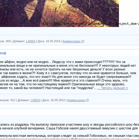
ров:
900
|
Добавил:
LAMKA
|
Дата:
16.05.2014
|
Комментарии (0)
тся)
е айфон, модно или не модно... Люди,ну что с вами происходит????!!!!! Что за
инальные вещи и не оригинальные и меня это не беспокоит!!! У некоторых людей нет
налы или есть, но не хочется тратить на них бешенные деньги! У всех разные
ло так важно в жизни?!! Хожу я с самсунгом, потому что он мне нравится больше, чем
 айфоном ходить, кто его знает! Но для меня это никогда не будет сверхважным!!!
 из моды....А мне всё равно!!!! Мне нравится и это главное!!! Очень жаль, что
всем не на том, что по-настоящему важно!!! Оригинальные вещи это здорово,
ажнее то, какой вы человек!!! Настоящий или так "подделка"...
...
Читать дальше »
мотров:
912
|
Добавил:
LAMKA
|
Дата:
16.05.2014
|
Комментарии (0)
ались из роддома. На выписку приехали участники шоу и звезды российского шоу-биз
на начало клубной вечеринки. Саша Гобозов нанял двухэтажный лимузин с шестом для
кнула местная жительница, которая следит за семьей Гобозовых, не смыкая глаз сво