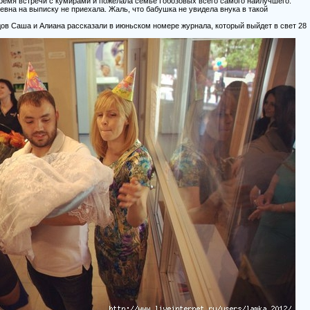
емя встречи с кумирами и пожелала семье Гобозовых всего самого наилучшего.
вна на выписку не приехала. Жаль, что бабушка не увидела внука в такой
ов Саша и Алиана рассказали в июньском номере журнала, который выйдет в свет 28