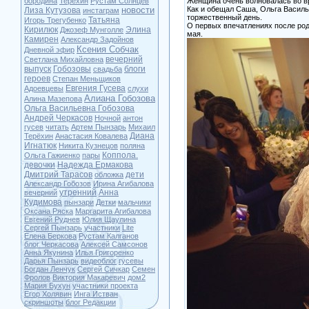
бородина
Терехин
Рустам Солнцев
Женщина очень волновалась во вр
новости
Как и обещал Саша, Ольга Василье
Лиза Кутузова
инстаграм
торжественный день.
Татьяна
Игорь Трегубенко
О первых впечатлениях после род
Кирилюк
Элина
Джозеф Мунголле
мая.
Камирен
Александр Задойнов
Ксения Собчак
Дневной эфир
вечерний
Светлана Михайловна
выпуск
Гобозовы
блоги
свадьба
героев
Степан Меньщиков
Евгения Гусева
Адоевцевы
слухи
Алиана Гобозова
Алина Мазепова
Ольга Васильевна Гобозова
Андрей Черкасов
Ночной
антон
гусев
читать
Артем Пынзарь
Михаил
Диана
Терёхин
Анастасия Ковалева
Игнатюк
Никита Кузнецов
поляна
Коппола.
Ольга Гажиенко
пары
девочки
Надежда Ермакова
Дмитрий Тарасов
дети
обложка
Александр Гобозов
Ирина Агибалова
утренний
Анна
вечерний
Кудимова
пынзари
Детки
мальчики
Оксана Ряска
Маргарита Агибалова
Евгений Руднев
Юлия Щаулина
Сергей Пынзарь
участники
Lite
Елена Беркова
Рустам Калганов
блог Черкасова
Алексей Самсонов
Анна Якунина
Илья Григоренко
Дарья Пынзарь
видеоблог
гусевы
Богдан Ленчук
Сергей Сичкар
Семен
Фролов
Виктория Макаревич
дом2
Мария Бухун
участники проекта
Егор Холявин
Инга Истван
скриншоты
блог Редакции