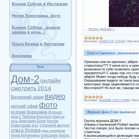
Ксения Собчак в Инстаграм
Нелли Ермолаева. фото
Ксения Собчак...родила
...
Читать дальше »
царица в ночь..)
Категория:
НОВОСТИ, СЛУХИ
|
Просмот
Ольга Бузова в Инстаграм
Ольга Гажиенко...высказывае
Бородина
Оригинал или не оригинал, айфон н
стереотипы??? У меня есть и ориг
Теги
возможности себе позволить ориги
приоритеты!!! С каких пор это ста
Дом-2
айфон! Может когда-нибудь буду с
онлайн
Окрашивание видите ли такое вышло
некоторые люди зацикливаются со
смотреть
2014
бесспорно!!! Но всё же, гораздо в
видео
Вечерний эфир
Категория:
БЫВШИЕ УЧАСТНИКИ
|
Прос
фото
ночной эфир
ксения бородина
Журнал
Журнал Дом-2 про выписку!
дом-2
Либерж Кпадону
Маруся
Виктория Боня
Нелли
Группа журнала ДОМ-2
дочь
Алиана и маленький Роберт выпис
Ермолаева
утренний выпуск
блог
Честно говоря, все было похоже 
ольга бузова
день рождения
стриптиза.
Анна Кручинина
описание
Анонс
К выписывающейся делегации прим