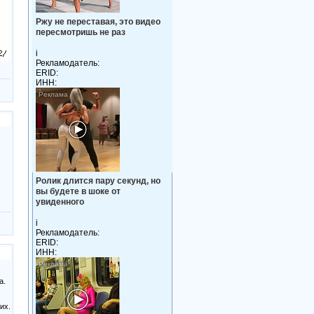
Ржу не переставая, это видео
пересмотришь не раз
i
Рекламодатель:
ERID:
ИНН:
Ролик длится пару секунд, но
вы будете в шоке от
увиденного
i
Рекламодатель:
ERID:
ИНН:
а.
их.