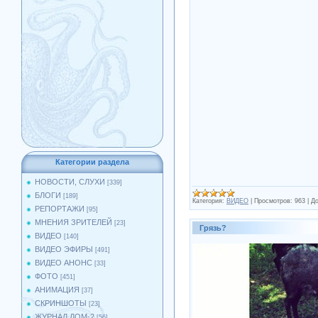
Категории раздела
НОВОСТИ, СЛУХИ
[339]
БЛОГИ
[189]
Категория:
ВИДЕО
|
Просмотров:
963
|
До
РЕПОРТАЖИ
[95]
МНЕНИЯ ЗРИТЕЛЕЙ
[23]
Грязь?
ВИДЕО
[140]
ВИДЕО ЭФИРЫ
[491]
ВИДЕО АНОНС
[33]
ФОТО
[451]
АНИМАЦИЯ
[37]
СКРИНШОТЫ
[23]
ЖУРНАЛ ДОМ-2
[56]