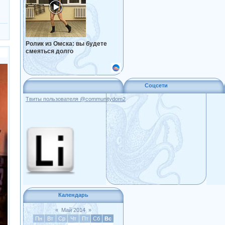
Ролик из Омска: вы будете
смеяться долго
Соцсети
Твиты пользователя @communitydom2
Календарь
«
Май 2014
»
Пн
Вт
Ср
Чт
Пт
Сб
Вс