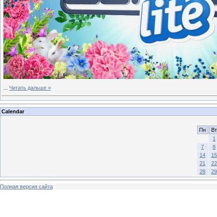
...
Читать дальше »
Calendar
Пн
Вт
1
7
8
14
15
21
22
28
29
Полная версия сайта