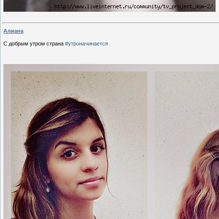
Алиана
С добрым утром страна
#утроначинается