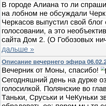
В городе Алиана то ли спрашив
на лобном не обсуждали Черк
Черкасов выпустил свой блог 
голосовании, а это необъект
сайта Дом 2. (О Гобозовых ни
дальше »
Описание вечернего эфира 06.02.
Вечерник от Моны, спасибо!
Сегодняшний день на дурке о
голосилкой. Полянские во гла
Таньки, Сруськи и ЧеКуньки з
обрадовать ее: порем мы тя се