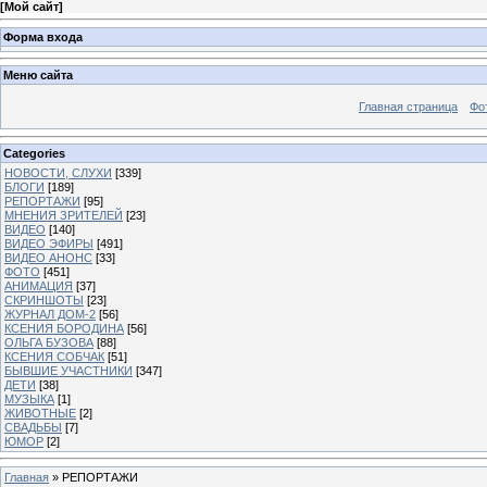
[
Мой сайт
]
Форма входа
Меню сайта
Главная страница
Фо
Categories
НОВОСТИ, СЛУХИ
[339]
БЛОГИ
[189]
РЕПОРТАЖИ
[95]
МНЕНИЯ ЗРИТЕЛЕЙ
[23]
ВИДЕО
[140]
ВИДЕО ЭФИРЫ
[491]
ВИДЕО АНОНС
[33]
ФОТО
[451]
АНИМАЦИЯ
[37]
СКРИНШОТЫ
[23]
ЖУРНАЛ ДОМ-2
[56]
КСЕНИЯ БОРОДИНА
[56]
ОЛЬГА БУЗОВА
[88]
КСЕНИЯ СОБЧАК
[51]
БЫВШИЕ УЧАСТНИКИ
[347]
ДЕТИ
[38]
МУЗЫКА
[1]
ЖИВОТНЫЕ
[2]
СВАДЬБЫ
[7]
ЮМОР
[2]
Главная
»
РЕПОРТАЖИ