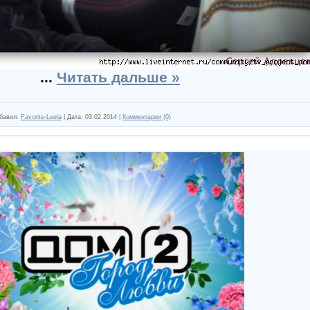
...
Читать дальше »
бавил:
Favorite-Leela
|
Дата:
03.02.2014
|
Комментарии (0)