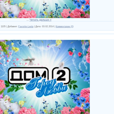
...
Читать дальше »
1105
|
Добавил:
Favorite-Leela
|
Дата:
03.02.2014
|
Комментарии (0)