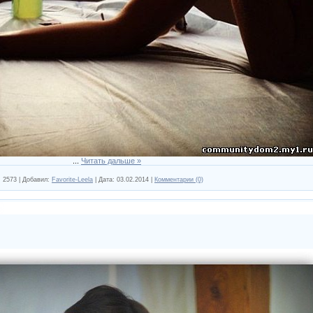
...
Читать дальше »
:
2573
|
Добавил:
Favorite-Leela
|
Дата:
03.02.2014
|
Комментарии (0)