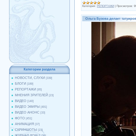
Категория:
РЕПОРТАЖИ
|
Просмотров:
9
Ольга Бузова делает татуиро
Категории раздела
НОВОСТИ, СЛУХИ
[339]
БЛОГИ
[189]
РЕПОРТАЖИ
[95]
МНЕНИЯ ЗРИТЕЛЕЙ
[23]
ВИДЕО
[140]
ВИДЕО ЭФИРЫ
[491]
ВИДЕО АНОНС
[33]
ФОТО
[451]
АНИМАЦИЯ
[37]
СКРИНШОТЫ
[23]
ЖУРНАЛ ДОМ-2
[56]