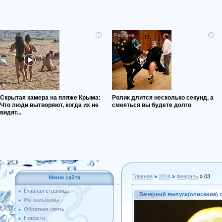
i
i
Скрытая камера на пляже Крыма:
Ролик длится несколько секунд, а
Что люди вытворяют, когда их не
смеяться вы будете долго
видят...
Главная
»
2014
»
Февраль
»
03
Меню сайта
Главная страница
Вечерний выпуск(описание) от
Фотоальбомы
Обратная связь
Новости