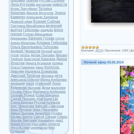
бородина
Терехин
Рустам Солнцев
новости
Лиза Кутузова
инстаграм
Татьяна
Игорь Трегубенко
Кирилюк
Элина
Джозеф Мунголле
Камирен
Александр Задойнов
Ксения Собчак
Дневной эфир
вечерний
Светлана Михайловна
выпуск
Гобозовы
блоги
свадьба
героев
Степан Меньщиков
Евгения Гусева
Адоевцевы
слухи
Алиана Гобозова
Алина Мазепова
Ольга Васильевна Гобозова
Андрей Черкасов
Категория:
ДЕТИ
|
Просмотров:
1260
|
До
Ночной
антон
гусев
читать
Артем Пынзарь
Михаил
Диана
Терёхин
Анастасия Ковалева
Ночной эфир 03.02.2014
Игнатюк
Никита Кузнецов
поляна
Коппола.
Ольга Гажиенко
пары
девочки
Надежда Ермакова
Дмитрий Тарасов
дети
обложка
Александр Гобозов
Ирина Агибалова
утренний
Анна
вечерний
блоги
Кудимова
пынзари
Детки
мальчики
Оксана Ряска
Маргарита Агибалова
Евгений Руднев
Юлия Щаулина
Сергей Пынзарь
участники
Lite
Елена Беркова
Рустам Калганов
блог Черкасова
Алексей Самсонов
Анна Якунина
Илья Григоренко
Дарья Пынзарь
видеоблог
гусевы
Богдан Ленчук
Сергей Сичкар
Семен
Фролов
Виктория Макаревич
дом2
Мария Бухун
участники проекта
Инга Истван
скриншоты
блог
Редакции