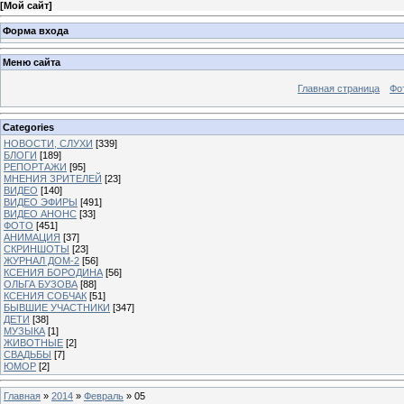
[
Мой сайт
]
Форма входа
Меню сайта
Главная страница
Фо
Categories
НОВОСТИ, СЛУХИ
[339]
БЛОГИ
[189]
РЕПОРТАЖИ
[95]
МНЕНИЯ ЗРИТЕЛЕЙ
[23]
ВИДЕО
[140]
ВИДЕО ЭФИРЫ
[491]
ВИДЕО АНОНС
[33]
ФОТО
[451]
АНИМАЦИЯ
[37]
СКРИНШОТЫ
[23]
ЖУРНАЛ ДОМ-2
[56]
КСЕНИЯ БОРОДИНА
[56]
ОЛЬГА БУЗОВА
[88]
КСЕНИЯ СОБЧАК
[51]
БЫВШИЕ УЧАСТНИКИ
[347]
ДЕТИ
[38]
МУЗЫКА
[1]
ЖИВОТНЫЕ
[2]
СВАДЬБЫ
[7]
ЮМОР
[2]
Главная
»
2014
»
Февраль
»
05