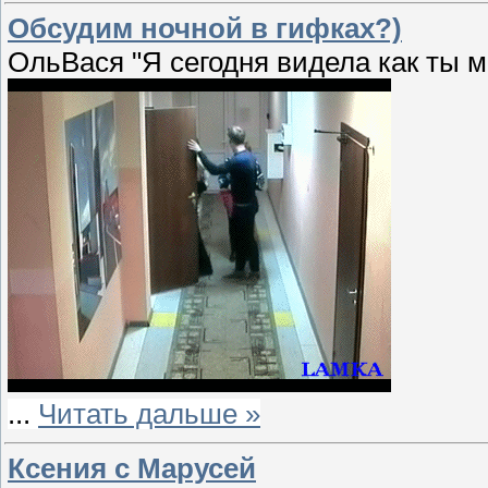
Обсудим ночной в гифках?)
ОльВася "Я сегодня видела как ты мо
...
Читать дальше »
Ксения с Марусей