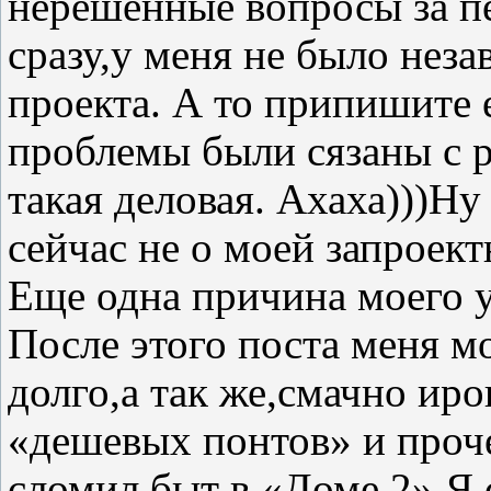
нерешенные вопросы за п
сразу,у меня не было нез
проекта. А то припишите 
проблемы были сязаны с р
такая деловая. Ахаха)))Ну
сейчас не о моей запроек
Еще одна причина моего у
После этого поста меня м
долго,а так же,смачно ир
«дешевых понтов» и проче
сломил быт в «Доме 2».Я