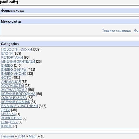
[
Мой сайт
]
Форма входа
Меню сайта
Главная страница
Фо
Categories
НОВОСТИ, СЛУХИ
[339]
БЛОГИ
[189]
РЕПОРТАЖИ
[95]
МНЕНИЯ ЗРИТЕЛЕЙ
[23]
ВИДЕО
[140]
ВИДЕО ЭФИРЫ
[491]
ВИДЕО АНОНС
[33]
ФОТО
[451]
АНИМАЦИЯ
[37]
СКРИНШОТЫ
[23]
ЖУРНАЛ ДОМ-2
[56]
КСЕНИЯ БОРОДИНА
[56]
ОЛЬГА БУЗОВА
[88]
КСЕНИЯ СОБЧАК
[51]
БЫВШИЕ УЧАСТНИКИ
[347]
ДЕТИ
[38]
МУЗЫКА
[1]
ЖИВОТНЫЕ
[2]
СВАДЬБЫ
[7]
ЮМОР
[2]
Главная
»
2014
»
Март
»
18