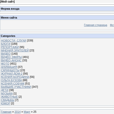
[
Мой сайт
]
Форма входа
Меню сайта
Главная страница
Фо
Categories
НОВОСТИ, СЛУХИ
[339]
БЛОГИ
[189]
РЕПОРТАЖИ
[95]
МНЕНИЯ ЗРИТЕЛЕЙ
[23]
ВИДЕО
[140]
ВИДЕО ЭФИРЫ
[491]
ВИДЕО АНОНС
[33]
ФОТО
[451]
АНИМАЦИЯ
[37]
СКРИНШОТЫ
[23]
ЖУРНАЛ ДОМ-2
[56]
КСЕНИЯ БОРОДИНА
[56]
ОЛЬГА БУЗОВА
[88]
КСЕНИЯ СОБЧАК
[51]
БЫВШИЕ УЧАСТНИКИ
[347]
ДЕТИ
[38]
МУЗЫКА
[1]
ЖИВОТНЫЕ
[2]
СВАДЬБЫ
[7]
ЮМОР
[2]
Главная
»
2014
»
Март
»
25