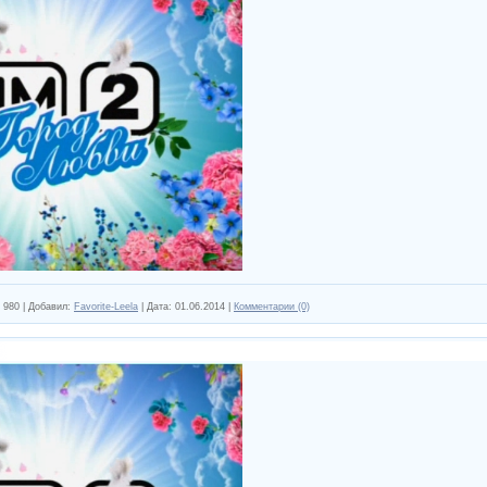
980
|
Добавил:
Favorite-Leela
|
Дата:
01.06.2014
|
Комментарии (0)