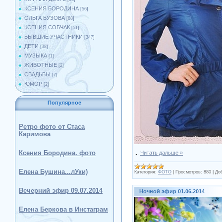
КСЕНИЯ БОРОДИНА
[56]
ОЛЬГА БУЗОВА
[88]
КСЕНИЯ СОБЧАК
[51]
БЫВШИЕ УЧАСТНИКИ
[347]
ДЕТИ
[38]
МУЗЫКА
[1]
ЖИВОТНЫЕ
[2]
СВАДЬБЫ
[7]
ЮМОР
[2]
Популярное
Ретро фото от Стаса
Каримова
Ксения Бородина. фото
...
Читать дальше »
Елена Бушина...лУки)
Категория:
ФОТО
|
Просмотров:
880
|
До
Вечерний эфир 09.07.2014
Ночной эфир 01.06.2014
Елена Беркова в Инстаграм