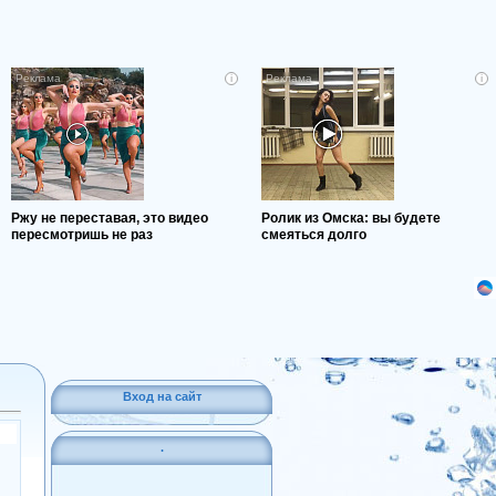
i
i
Ржу не переставая, это видео
Ролик из Омска: вы будете
пересмотришь не раз
смеяться долго
Вход на сайт
.