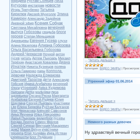
Лиза
бородина
Рустам Солнцев
новости
Кутузова
инстаграм
Татьяна
Игорь Трегубенко
Кирилюк
Элина
Джозеф Мунголле
Камирен
Александр Задойнов
Ксения Собчак
Дневной эфир
вечерний
Светлана Михайловна
выпуск
Гобозовы
блоги
свадьба
героев
Степан Меньщиков
Евгения Гусева
Адоевцевы
слухи
Алиана Гобозова
Алина Мазепова
Ольга Васильевна Гобозова
Андрей Черкасов
Ночной
антон
гусев
читать
Артем Пынзарь
Михаил
...
Читать дальше »
Диана
Терёхин
Анастасия Ковалева
Игнатюк
Никита Кузнецов
поляна
Категория:
ВИДЕО ЭФИРЫ
|
Просмотров:
Коппола.
Ольга Гажиенко
пары
девочки
Надежда Ермакова
Дмитрий Тарасов
дети
Александр
Утренний эфир 01.06.2014
Гобозов
Ирина Агибалова
вечерний
утренний
Анна Кудимова
блоги
пынзари
Детки
мальчики
лиза
адоевцева
Оксана Ряска
Маргарита
Агибалова
Евгений Руднев
Юлия
...
Читать дальше »
Щаулина
Сергей Пынзарь
участники
Lite
Елена Беркова
Рустам Калганов
Категория:
ВИДЕО ЭФИРЫ
|
Просмотров:
блог Черкасова
Алексей Самсонов
Анна Якунина
Илья Григоренко
Дарья Пынзарь
видеоблог
гусевы
Богдан Ленчук
Семен Фролов
Немного разных девочек
Сергей Сичкар
Виктория Макаревич
дом2
Мария Бухун
участники
Ну здравствуй вечный горо
проекта
Егор Холявин
Инга Истван
скриншоты
блог Редакции