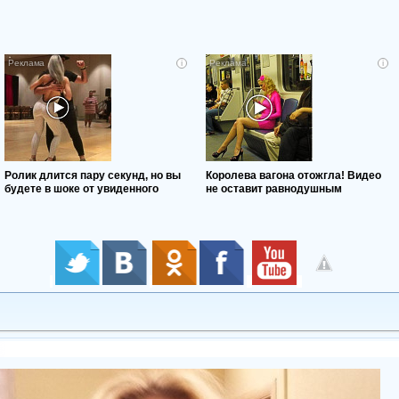
i
i
Ролик длится пару секунд, но вы
Королева вагона отожгла! Видео
будете в шоке от увиденного
не оставит равнодушным