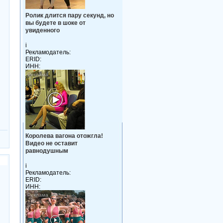
Ролик длится пару секунд, но
вы будете в шоке от
увиденного
i
Рекламодатель:
ERID:
ИНН:
Королева вагона отожгла!
Видео не оставит
равнодушным
i
Рекламодатель:
ERID:
ИНН: