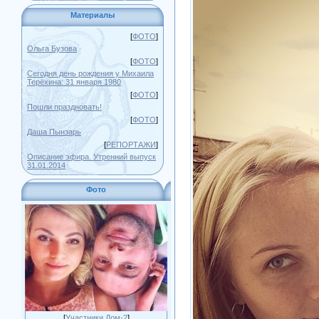
Материалы
[
ФОТО
]
Ольга Бузова
[
ФОТО
]
Сегодня день рождения у Михаила
Терёхина: 31 января 1980
[
ФОТО
]
Пошли праздновать!
[
ФОТО
]
Даша Пынзарь
[
РЕПОРТАЖИ
]
Описание эфира. Утренний выпуск
31.01.2014
Фото
[
Участники Дом-2
]