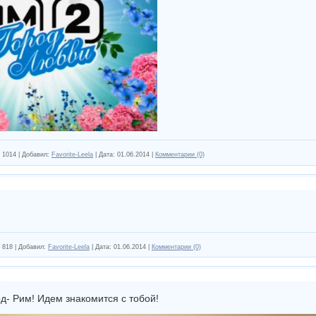
1014
|
Добавил:
Favorite-Leela
|
Дата:
01.06.2014
|
Комментарии (0)
818
|
Добавил:
Favorite-Leela
|
Дата:
01.06.2014
|
Комментарии (0)
д- Рим! Идем знакомится с тобой!