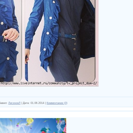
бавил:
ЛисенокЛ
|
Дата:
01.06.2014
|
Комментарии (0)