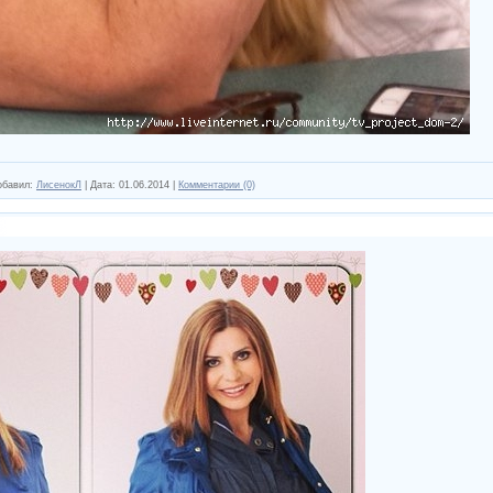
обавил:
ЛисенокЛ
|
Дата:
01.06.2014
|
Комментарии (0)