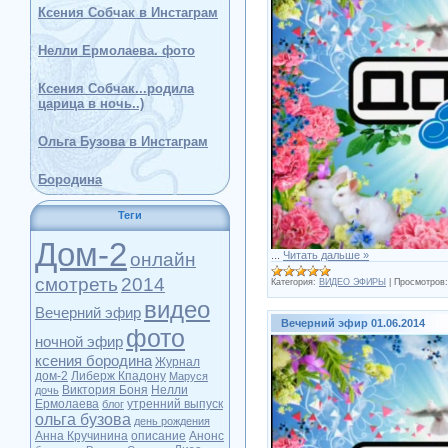
Ксения Собчак в Инстаграм
Нелли Ермолаева. фото
Ксения Собчак...родила
царица в ночь..)
Ольга Бузова в Инстаграм
Бородина
Теги
Дом-2
онлайн
...
Читать дальше »
смотреть
2014
Категория:
ВИДЕО ЭФИРЫ
|
Просмотров:
видео
Вечерний эфир
Вечерний эфир 01.06.2014
фото
ночной эфир
ксения бородина
Журнал
дом-2
Либерж Кпадону
Маруся
Виктория Боня
Нелли
дочь
Ермолаева
утренний выпуск
блог
ольга бузова
день рождения
Анна Кручинина
описание
Анонс