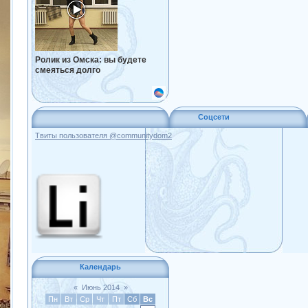
Ролик из Омска: вы будете
смеяться долго
Соцсети
Твиты пользователя @communitydom2
Календарь
«
Июнь 2014
»
Пн
Вт
Ср
Чт
Пт
Сб
Вс