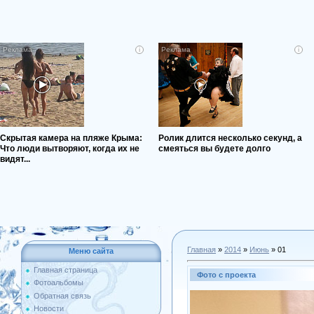
i
i
Скрытая камера на пляже Крыма:
Ролик длится несколько секунд, а
Что люди вытворяют, когда их не
смеяться вы будете долго
видят...
Главная
»
2014
»
Июнь
»
01
Меню сайта
Главная страница
Фото с проекта
Фотоальбомы
Обратная связь
Новости