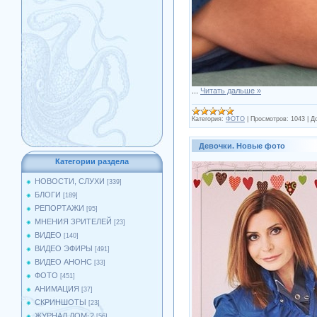
...
Читать дальше »
Категория:
ФОТО
|
Просмотров:
1043
|
Д
Девочки. Новые фото
Категории раздела
НОВОСТИ, СЛУХИ
[339]
БЛОГИ
[189]
РЕПОРТАЖИ
[95]
МНЕНИЯ ЗРИТЕЛЕЙ
[23]
ВИДЕО
[140]
ВИДЕО ЭФИРЫ
[491]
ВИДЕО АНОНС
[33]
ФОТО
[451]
АНИМАЦИЯ
[37]
СКРИНШОТЫ
[23]
ЖУРНАЛ ДОМ-2
[56]