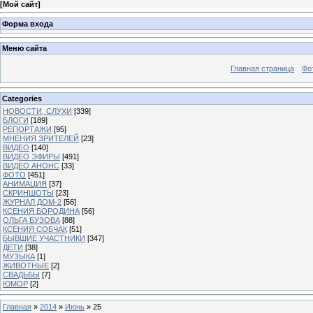
[
Мой сайт
]
Форма входа
Меню сайта
Главная страница
Фо
Categories
НОВОСТИ, СЛУХИ
[339]
БЛОГИ
[189]
РЕПОРТАЖИ
[95]
МНЕНИЯ ЗРИТЕЛЕЙ
[23]
ВИДЕО
[140]
ВИДЕО ЭФИРЫ
[491]
ВИДЕО АНОНС
[33]
ФОТО
[451]
АНИМАЦИЯ
[37]
СКРИНШОТЫ
[23]
ЖУРНАЛ ДОМ-2
[56]
КСЕНИЯ БОРОДИНА
[56]
ОЛЬГА БУЗОВА
[88]
КСЕНИЯ СОБЧАК
[51]
БЫВШИЕ УЧАСТНИКИ
[347]
ДЕТИ
[38]
МУЗЫКА
[1]
ЖИВОТНЫЕ
[2]
СВАДЬБЫ
[7]
ЮМОР
[2]
Главная
»
2014
»
Июнь
»
25