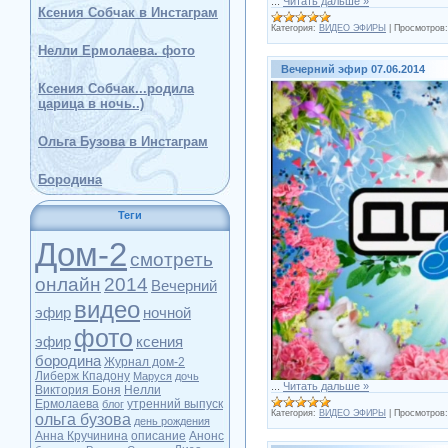
...
Читать дальше »
Ксения Собчак в Инстаграм
Категория:
ВИДЕО ЭФИРЫ
|
Просмотров:
Нелли Ермолаева. фото
Вечерний эфир 07.06.2014
Ксения Собчак...родила
царица в ночь..)
Ольга Бузова в Инстаграм
Бородина
Теги
Дом-2
смотреть
онлайн
2014
Вечерний
видео
эфир
ночной
фото
эфир
ксения
бородина
Журнал дом-2
Либерж Кпадону
Маруся
дочь
...
Читать дальше »
Виктория Боня
Нелли
Ермолаева
утренний выпуск
блог
Категория:
ВИДЕО ЭФИРЫ
|
Просмотров:
ольга бузова
день рождения
Анна Кручинина
описание
Анонс