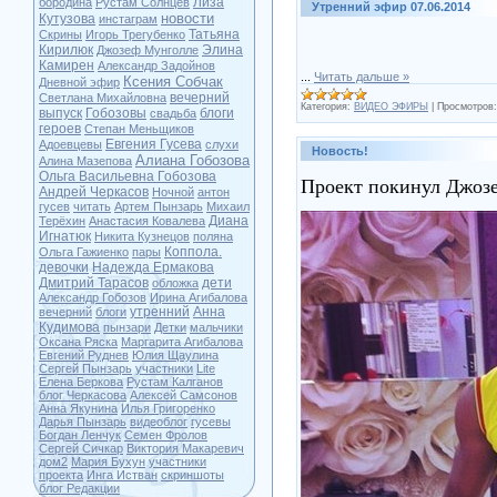
Лиза
бородина
Рустам Солнцев
Утренний эфир 07.06.2014
новости
Кутузова
инстаграм
Татьяна
Скрины
Игорь Трегубенко
Кирилюк
Элина
Джозеф Мунголле
Камирен
Александр Задойнов
...
Читать дальше »
Ксения Собчак
Дневной эфир
вечерний
Светлана Михайловна
Категория:
ВИДЕО ЭФИРЫ
|
Просмотров:
выпуск
Гобозовы
блоги
свадьба
героев
Степан Меньщиков
Евгения Гусева
Адоевцевы
слухи
Новость!
Алиана Гобозова
Алина Мазепова
Ольга Васильевна Гобозова
Проект покинул Джозе
Андрей Черкасов
Ночной
антон
гусев
читать
Артем Пынзарь
Михаил
Диана
Терёхин
Анастасия Ковалева
Игнатюк
Никита Кузнецов
поляна
Коппола.
Ольга Гажиенко
пары
девочки
Надежда Ермакова
Дмитрий Тарасов
дети
обложка
Александр Гобозов
Ирина Агибалова
утренний
Анна
вечерний
блоги
Кудимова
пынзари
Детки
мальчики
Оксана Ряска
Маргарита Агибалова
Евгений Руднев
Юлия Щаулина
Сергей Пынзарь
участники
Lite
Елена Беркова
Рустам Калганов
блог Черкасова
Алексей Самсонов
Анна Якунина
Илья Григоренко
Дарья Пынзарь
видеоблог
гусевы
Богдан Ленчук
Семен Фролов
Сергей Сичкар
Виктория Макаревич
дом2
Мария Бухун
участники
проекта
Инга Истван
скриншоты
блог Редакции