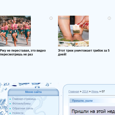
i
i
Ржу не переставая, это видео
Этот трюк уничтожает грибок за 5
пересмотришь не раз
дней!
Главная
»
2014
»
Июнь
»
07
Меню сайта
Главная страница
Пришли, ушли
Фотоальбомы
Обратная связь
Новости