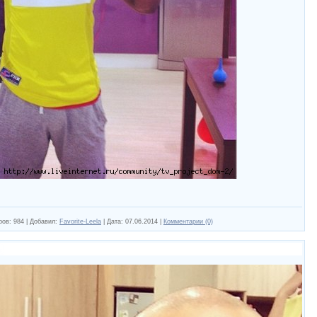
ров:
984
|
Добавил:
Favorite-Leela
|
Дата:
07.06.2014
|
Комментарии (0)