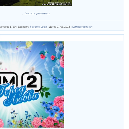
...
Читать дальше »
мотров:
1760
|
Добавил:
Favorite-Leela
|
Дата:
07.06.2014
|
Комментарии (0)