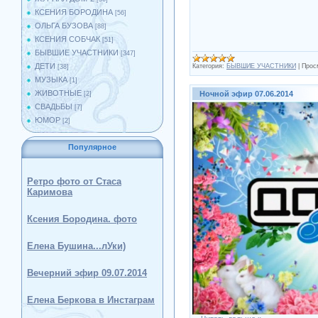
КСЕНИЯ БОРОДИНА
[56]
ОЛЬГА БУЗОВА
[88]
КСЕНИЯ СОБЧАК
[51]
БЫВШИЕ УЧАСТНИКИ
[347]
ДЕТИ
Категория:
БЫВШИЕ УЧАСТНИКИ
|
Прос
[38]
МУЗЫКА
[1]
ЖИВОТНЫЕ
Ночной эфир 07.06.2014
[2]
СВАДЬБЫ
[7]
ЮМОР
[2]
Популярное
Ретро фото от Стаса
Каримова
Ксения Бородина. фото
Елена Бушина...лУки)
Вечерний эфир 09.07.2014
Елена Беркова в Инстаграм