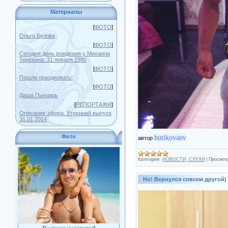
Материалы
[
ФОТО
]
Ольга Бузова
[
ФОТО
]
Сегодня день рождения у Михаила
Терёхина: 31 января 1980
[
ФОТО
]
Пошли праздновать!
[
ФОТО
]
Даша Пынзарь
[
РЕПОРТАЖИ
]
Описание эфира. Утренний выпуск
31.01.2014
Фото
butikovanv
автор
Категория:
НОВОСТИ, СЛУХИ
|
Просмот
Но! Вернулся совсем другой)
[
Бывшие участники
]