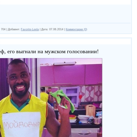
704
|
Добавил:
Favorite-Leela
|
Дата:
07.06.2014
|
Комментарии (0)
ф, его выгнали на мужском голосовании!