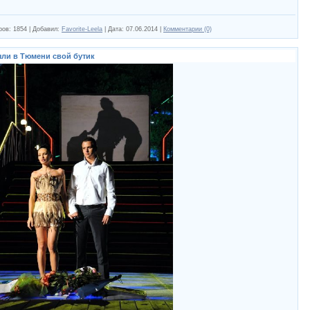
ров:
1854
|
Добавил:
Favorite-Leela
|
Дата:
07.06.2014
|
Комментарии (0)
ыли в Тюмени свой бутик