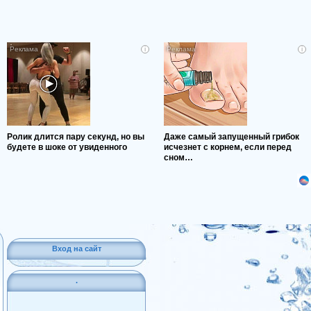
i
i
Ролик длится пару секунд, но вы
Даже самый запущенный грибок
будете в шоке от увиденного
исчезнет с корнем, если перед
сном…
Вход на сайт
.