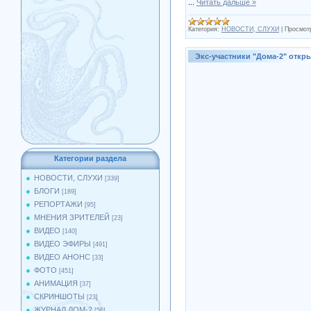
...
Читать дальше »
Категория:
НОВОСТИ, СЛУХИ
|
Просмот
Экс-участники "Дома-2" откр
Категории раздела
НОВОСТИ, СЛУХИ
[339]
БЛОГИ
[189]
РЕПОРТАЖИ
[95]
МНЕНИЯ ЗРИТЕЛЕЙ
[23]
ВИДЕО
[140]
ВИДЕО ЭФИРЫ
[491]
ВИДЕО АНОНС
[33]
ФОТО
[451]
АНИМАЦИЯ
[37]
СКРИНШОТЫ
[23]
ЖУРНАЛ ДОМ-2
[56]