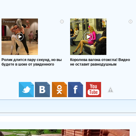
i
i
Ролик длится пару секунд, но вы
Королева вагона отожгла! Видео
будете в шоке от увиденного
не оставит равнодушным