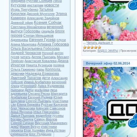
Лиза
бородина
Рустам Солнцев
новости
Кутузова
инстаграм
Татьяна
Игорь Трегубенко
Кирилюк
Элина
Джозеф Мунголле
Камирен
Александр Задойнов
Ксения Собчак
Дневной эфир
вечерний
Светлана Михайловна
выпуск
Гобозовы
блоги
свадьба
героев
Степан Меньщиков
Евгения Гусева
Адоевцевы
слухи
...
Читать дальше »
Алиана Гобозова
Алина Мазепова
Ольга Васильевна Гобозова
Категория:
ВИДЕО ЭФИРЫ
|
Просмотров:
Андрей Черкасов
Ночной
антон
гусев
читать
Артем Пынзарь
Михаил
Диана
Терёхин
Анастасия Ковалева
Вечерний эфир 02.06.2014
Игнатюк
Никита Кузнецов
поляна
Коппола.
Ольга Гажиенко
пары
девочки
Надежда Ермакова
Дмитрий Тарасов
дети
Александр
Гобозов
Ирина Агибалова
вечерний
утренний
Анна Кудимова
блоги
пынзари
Детки
мальчики
лиза
адоевцева
Оксана Ряска
Маргарита
Агибалова
Евгений Руднев
Юлия
Щаулина
Сергей Пынзарь
участники
Lite
Елена Беркова
Рустам Калганов
блог Черкасова
Алексей Самсонов
Анна Якунина
Илья Григоренко
Дарья Пынзарь
видеоблог
гусевы
Богдан Ленчук
Семен Фролов
Сергей Сичкар
Виктория Макаревич
дом2
Мария Бухун
участники
проекта
Егор Холявин
Инга Истван
скриншоты
блог Редакции