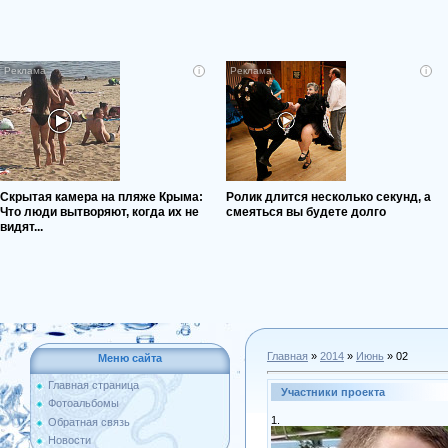
i
i
Скрытая камера на пляже Крыма:
Ролик длится несколько секунд, а
Что люди вытворяют, когда их не
смеяться вы будете долго
видят...
Главная
»
2014
»
Июнь
»
02
Меню сайта
Главная страница
Участники проекта
Фотоальбомы
1.
Обратная связь
Новости