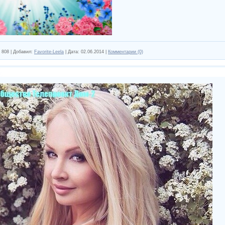
808
|
Добавил:
Favorite-Leela
|
Дата:
02.06.2014
|
Комментарии (0)