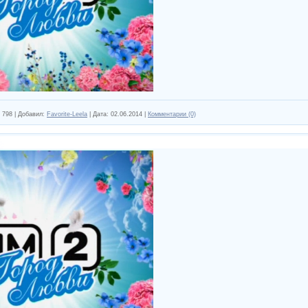
798
|
Добавил:
Favorite-Leela
|
Дата:
02.06.2014
|
Комментарии (0)