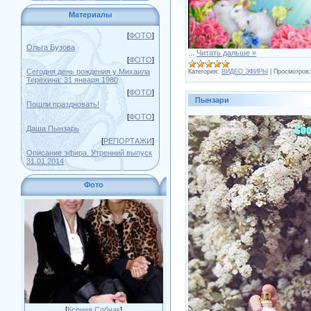
Материалы
[
ФОТО
]
Ольга Бузова
...
Читать дальше »
[
ФОТО
]
Сегодня день рождения у Михаила
Категория:
ВИДЕО ЭФИРЫ
|
Просмотров:
Терёхина: 31 января 1980
[
ФОТО
]
Пынзари
Пошли праздновать!
[
ФОТО
]
Даша Пынзарь
[
РЕПОРТАЖИ
]
Описание эфира. Утренний выпуск
31.01.2014
Фото
[
Ксения Собчак
]