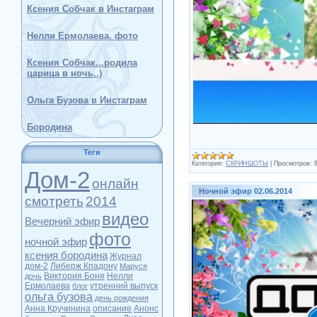
Ксения Собчак в Инстаграм
Нелли Ермолаева. фото
Ксения Собчак...родила
царица в ночь..)
Ольга Бузова в Инстаграм
Бородина
Теги
Категория:
СКРИНШОТЫ
|
Просмотров:
Дом-2
онлайн
Ночной эфир 02.06.2014
смотреть
2014
видео
Вечерний эфир
фото
ночной эфир
ксения бородина
Журнал
дом-2
Либерж Кпадону
Маруся
Виктория Боня
Нелли
дочь
Ермолаева
утренний выпуск
блог
ольга бузова
день рождения
Анна Кручинина
описание
Анонс