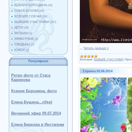
КСЕНИЯ БОРОДИНА
[56]
ОЛЬГА БУЗОВА
[88]
КСЕНИЯ СОБЧАК
[51]
БЫВШИЕ УЧАСТНИКИ
[347]
ДЕТИ
[38]
МУЗЫКА
[1]
ЖИВОТНЫЕ
[2]
СВАДЬБЫ
[7]
...
Читать дальше »
ЮМОР
[2]
Категория:
БЫВШИЕ УЧАСТНИКИ
|
Прос
Популярное
Скрины 02.06.2014
Ретро фото от Стаса
Каримова
Ксения Бородина. фото
Елена Бушина...лУки)
Вечерний эфир 09.07.2014
Елена Беркова в Инстаграм