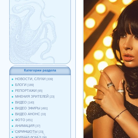
Категории раздела
НОВОСТИ, СЛУХИ
[339]
БЛОГИ
[189]
РЕПОРТАЖИ
[95]
МНЕНИЯ ЗРИТЕЛЕЙ
[23]
ВИДЕО
[140]
ВИДЕО ЭФИРЫ
[491]
ВИДЕО АНОНС
[33]
ФОТО
[451]
АНИМАЦИЯ
[37]
СКРИНШОТЫ
[23]
ЖУРНАЛ ДОМ-2
[56]