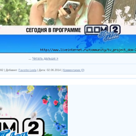
...
Читать дальше »
892
|
Добавил:
Favorite-Leela
|
Дата:
02.06.2014
|
Комментарии (0)