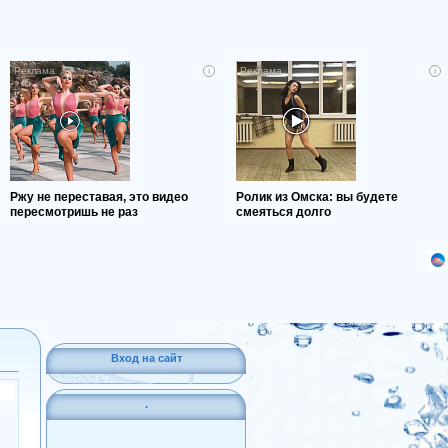
i
i
Ржу не переставая, это видео
Ролик из Омска: вы будете
пересмотришь не раз
смеяться долго
Вход на сайт
.