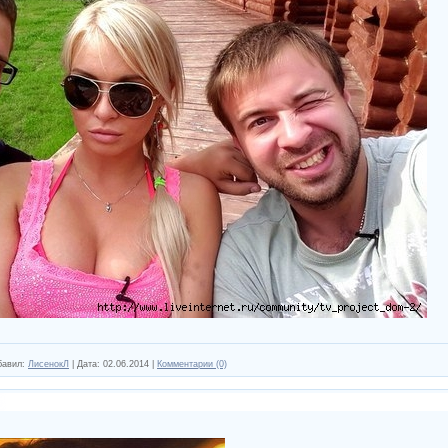
бавил:
ЛисенокЛ
|
Дата:
02.06.2014
|
Комментарии (0)