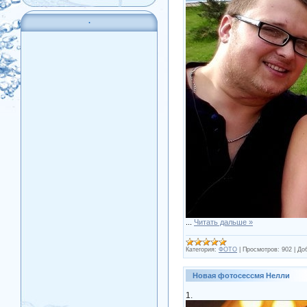
.
...
Читать дальше »
Категория:
ФОТО
|
Просмотров:
902
|
До
Новая фотосессмя Нелли
1.