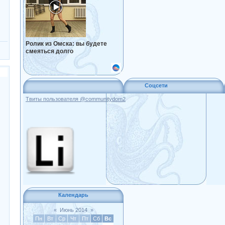
Ролик из Омска: вы будете
смеяться долго
Соцсети
Твиты пользователя @communitydom2
Календарь
«
Июнь 2014
»
Пн
Вт
Ср
Чт
Пт
Сб
Вс