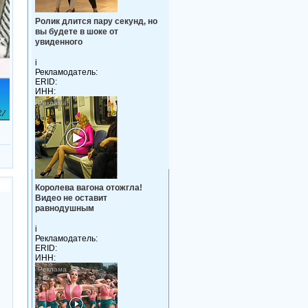
Ролик длится пару секунд, но
вы будете в шоке от
увиденного
i
Рекламодатель:
ERID:
ИНН:
Королева вагона отожгла!
Видео не оставит
равнодушным
i
Рекламодатель:
ERID:
ИНН: