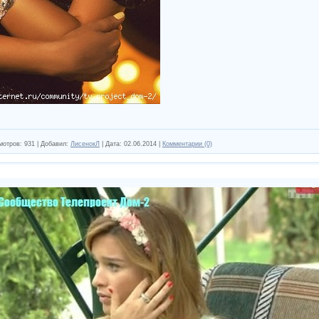
мотров:
931
|
Добавил:
ЛисенокЛ
|
Дата:
02.06.2014
|
Комментарии (0)